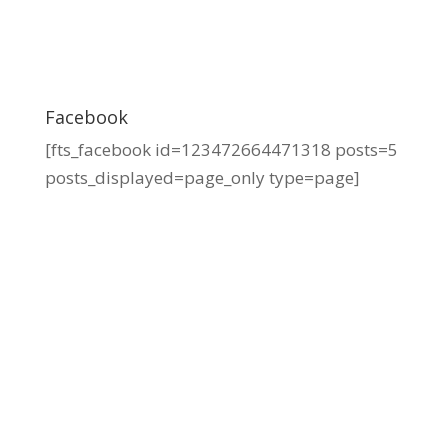
Facebook
[fts_facebook id=123472664471318 posts=5
posts_displayed=page_only type=page]