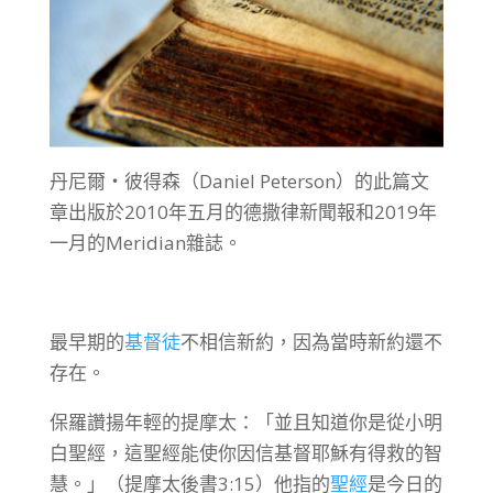
丹尼爾‧彼得森（Daniel Peterson）的此篇文
章出版於2010年五月的德撒律新聞報和2019年
一月的Meridian雜誌。
最早期的
基督徒
不相信新約，因為當時新約還不
存在。
保羅讚揚年輕的提摩太：「並且知道你是從小明
白聖經，這聖經能使你因信基督耶穌有得救的智
慧。」（提摩太後書3:15）他指的
聖經
是今日的