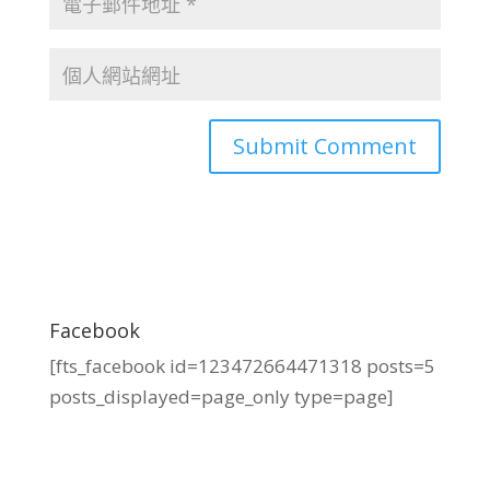
Facebook
[fts_facebook id=123472664471318 posts=5
posts_displayed=page_only type=page]