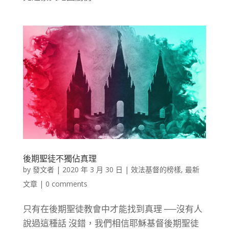
後期聖徒不獨佔真理
by
發文者
|
2020 年 3 月 30 日
|
效法基督的榜樣
,
最新
文章
|
0 comments
只有在後期聖徒教會中才能找到真理 ──沒有人
說過這種話 沒錯，我們相信耶穌基督後期聖徒