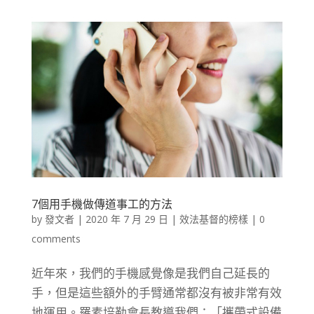
7個用手機做傳道事工的方法
by
發文者
|
2020 年 7 月 29 日
|
效法基督的榜樣
|
0
comments
近年來，我們的手機感覺像是我們自己延長的
手，但是這些額外的手臂通常都沒有被非常有效
地運用。羅素培勒會長教導我們：「攜帶式設備