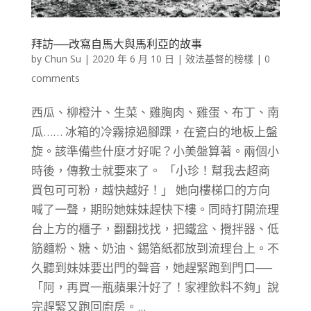
拜訪──改寫自馬大與馬利亞的故事
by
Chun Su
|
2020 年 6 月 10 日
|
效法基督的榜樣
|
0
comments
西瓜、柳橙汁、生菜、雞胸肉、雞蛋、布丁、南
瓜…… 冰箱的冷霧掠過腳踝，在瓷白的地板上盤
旋。該準備些什麼才好呢？小美盤算著。兩個小
時後，傳教士就要來了。 「小珍！幫我去超商
買包可可粉，越快越好！」 她向樓梯口的方向
喊了一聲，期盼她妹妹趕快下樓。同時打開流理
台上方的櫃子，翻翻找找，把鐵盆、攪拌器、低
筋麵粉、糖、奶油、錫箔紙都放到流理台上。不
久聽到妹妹要出門的聲音，她趕緊跑到門口──
「阿，再買一瓶蘋果汁好了！家裡飲料不夠」說
完趕緊又跑回廚房。...