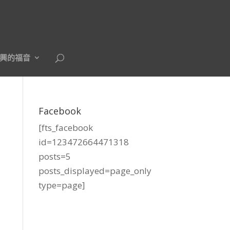
興的福音
Facebook
[fts_facebook
id=123472664471318
posts=5
posts_displayed=page_only
type=page]