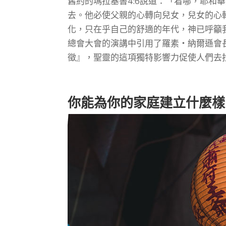
舊約的瑪拉基書4:6說道：「看哪，耶和
去。他必使父親的心轉向兒女，兒女的心
化，只在乎自己的舒適的年代，神已呼籲我
總會大會的演講中引用了羅素‧納爾遜會
徵』，聖靈的這項獨特影響力促使人們去
你能為你的家庭建立什麼樣