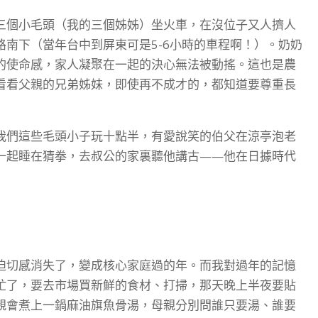
三個小毛頭（我的三個姊姊）坐火車，在沒位子又人擠人
南下（當年台中到屏東可是5-6小時的車程啊！）。奶奶
的使命感，家人凝聚在一起的決心無法被動搖。這也是農
看看父親的兄弟姊妹，即使再不成才的，都知道要尊重長
我們這些毛頭小子玩十點半，有愛說笑的伯父在涼亭泡老
一起睡在猜拳，去叔公的家裏聽他講古——他在日據時代
迫切感消失了，變成核心家庭過的年。而我對過年的記憶
忙了，要去市場買新鮮的食材、打掃，那天晚上半夜要貼
親會煮上一鍋麻油旗魚骨湯，母親分別問誰只要湯、誰要