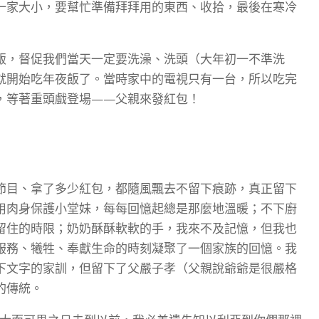
一家大小，要幫忙準備拜拜用的東西、收拾，最後在寒冷
飯，督促我們當天一定要洗澡、洗頭（大年初一不準洗
就開始吃年夜飯了。當時家中的電視只有一台，所以吃完
，等著重頭戲登場——父親來發紅包！
節目、拿了多少紅包，都隨風飄去不留下痕跡，真正留下
用肉身保護小堂妹，每每回憶起總是那麼地溫暖；不下廚
留住的時限；奶奶酥酥軟軟的手，我來不及記憶，但我也
服務、犧牲、奉獻生命的時刻凝聚了一個家族的回憶。我
下文字的家訓，但留下了父嚴子孝（父親說爺爺是很嚴格
的傳統。