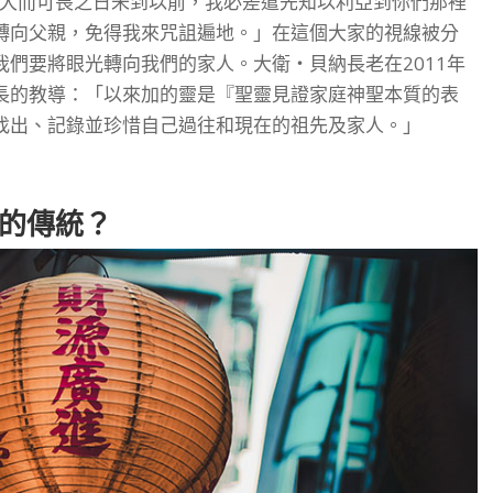
華大而可畏之日未到以前，我必差遣先知以利亞到你們那裡
轉向父親，免得我來咒詛遍地。」在這個大家的視線被分
們要將眼光轉向我們的家人。大衛‧貝納長老在2011年
長的教導：「以來加的靈是『聖靈見證家庭神聖本質的表
找出、記錄並珍惜自己過往和現在的祖先及家人。」
的傳統？