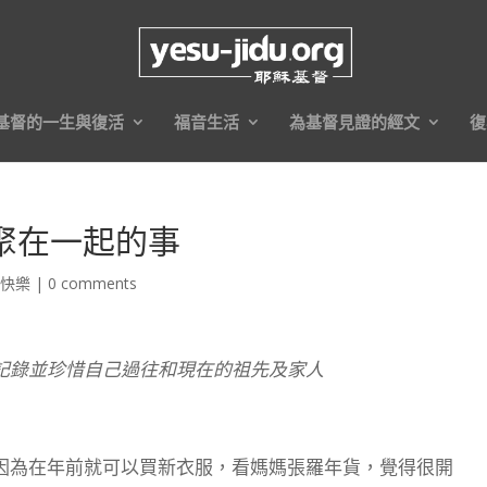
基督的一生與復活
福音生活
為基督見證的經文
復
聚在一起的事
安快樂
|
0 comments
記錄並珍惜自己過往和現在的祖先及家人
因為在年前就可以買新衣服，看媽媽張羅年貨，覺得很開