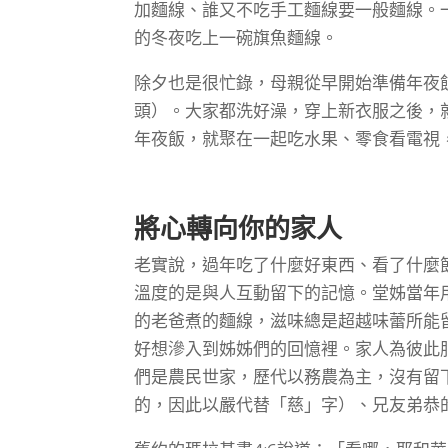
加麵線、誰又不吃手工麵線要一般麵線。
的冬夜吃上一碗旗魚麵線。
除夕也是很忙錄，母親從早開始準備年夜
頭）。大家都洗好澡，穿上新衣服之後，
年夜飯，就聚在一起吃水果、零食看電視
將心轉向你的家人
老實說，過年吃了什麼好東西、看了什麼
溫度的是與人互動留下的記憶。堂姊當年
的老爸煮的麵線，滋味總是超越味蕾所能
好想滲入到姊姊們的回憶裡。家人為彼此
們是農民世家，歷代以務農為主，沒有留
的，因此以嚴代替「慈」字）、兄友弟恭