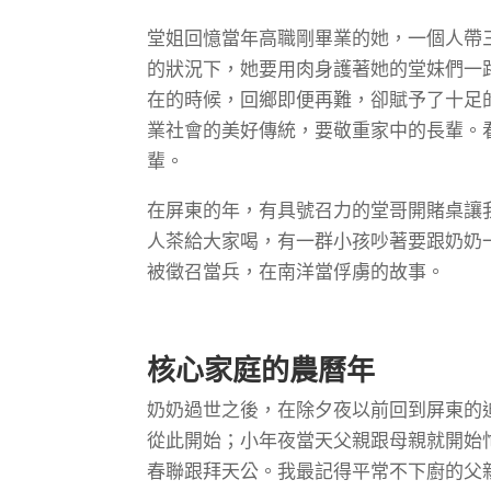
堂姐回憶當年高職剛畢業的她，一個人帶
的狀況下，她要用肉身護著她的堂妹們一路
在的時候，回鄉即便再難，卻賦予了十足
業社會的美好傳統，要敬重家中的長輩。
輩。
在屏東的年，有具號召力的堂哥開賭桌讓
人茶給大家喝，有一群小孩吵著要跟奶奶
被徵召當兵，在南洋當俘虜的故事。
核心家庭的農曆年
奶奶過世之後，在除夕夜以前回到屏東的
從此開始；小年夜當天父親跟母親就開始
春聯跟拜天公。我最記得平常不下廚的父