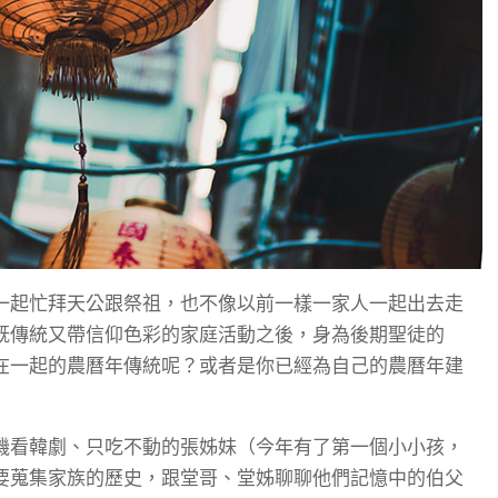
一起忙拜天公跟祭祖，也不像以前一樣一家人一起出去走
既傳統又帶信仰色彩的家庭活動之後，身為後期聖徒的
在一起的農曆年傳統呢？或者是你已經為自己的農曆年建
機看韓劇、只吃不動的張姊妹（今年有了第一個小小孩，
要蒐集家族的歷史，跟堂哥、堂姊聊聊他們記憶中的伯父