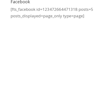
Facebook
[fts_facebook id=123472664471318 posts=5
posts_displayed=page_only type=page]