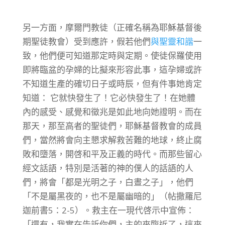
另一方面，摩爾門教徒（正確名稱為耶穌基督後
期聖徒教會）受到應許，假若他們
與聖靈和諧
一
致，他們便可知道那定時與定期。使徒保羅使用
即將臨盆的孕婦的比擬來形容此事，這孕婦或許
不知道生產的確切日子或時辰，但有件事她肯定
知道： 它就快發生了！它必快發生了！在她體
內的感受、感覺和徵兆是如此地向她證明。而在
那天，那至高者的聖徒們，耶穌基督教會的成員
們，當然將會向主懇求解救苦難的地球，終止腐
敗和墮落，開啓和平及正義的時代。而那些留心
經文話語，特別是活著的神的僕人的話語的人
們，將會「都是光明之子，白晝之子」，他們
「不是屬黑夜的，也不是屬幽暗的」（帖撒羅尼
迦前書5：2-5）。救主在一現代啓示中宣佈：
「還有，我實在告訴你們，主的來臨近了，這來