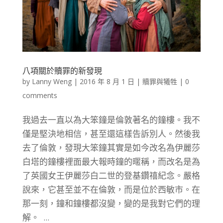
八項關於贖罪的新發現
by
Lanny Weng
|
2016 年 8 月 1 日
|
贖罪與犧牲
|
0
comments
我過去一直以為大笨鐘是倫敦著名的鐘樓。我不
僅是堅決地相信，甚至還這樣告訴別人。然後我
去了倫敦，發現大笨鐘其實是如今改名為伊麗莎
白塔的鐘樓裡面最大報時鐘的暱稱，而改名是為
了英國女王伊麗莎白二世的登基鑽禧紀念。嚴格
說來，它甚至並不在倫敦，而是位於西敏市。在
那一刻，鐘和鐘樓都沒變，變的是我對它們的理
解。 ...