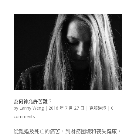
為何神允許苦難？
by
Lanny Weng
|
2016 年 7 月 27 日
|
克服逆境
|
0
comments
從離婚及死亡的痛苦，到財務困境和喪失健康，