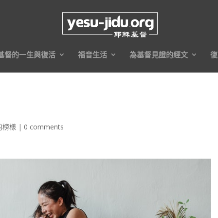
基督的一生與復活
福音生活
為基督見證的經文
復
的榜樣
|
0 comments