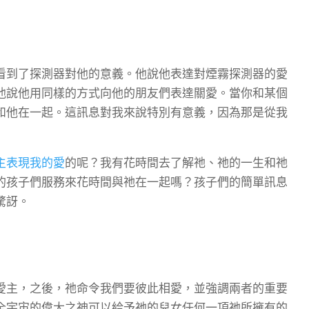
看到了探測器對他的意義。他說他表達對煙霧探測器的愛
他說他用同樣的方式向他的朋友們表達關愛。當你和某個
和他在一起。這訊息對我來說特別有意義，因為那是從我
主表現我的愛
的呢？我有花時間去了解祂、祂的一生和祂
的孩子們服務來花時間與祂在一起嗎？孩子們的簡單訊息
驚訝。
愛主，之後，祂命令我們要彼此相愛，並強調兩者的重要
全宇宙的偉大之神可以給予祂的兒女任何一項祂所擁有的