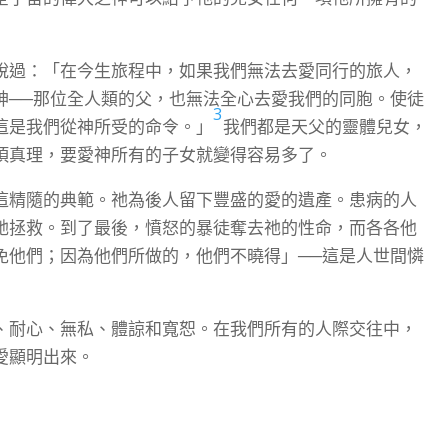
說過：「在今生旅程中，如果我們無法去愛同行的旅人，
神──那位全人類的父，也無法全心去愛我們的同胞。使徒
3
這是我們從神所受的命令。」
我們都是天父的靈體兒女，
項真理，要愛神所有的子女就變得容易多了。
這精隨的典範。祂為後人留下豐盛的愛的遺產。患病的人
祂拯救。到了最後，憤怒的暴徒奪去祂的性命，而各各他
免他們；因為他們所做的，他們不曉得」──這是人世間憐
、耐心、無私、體諒和寬恕。在我們所有的人際交往中，
愛顯明出來。