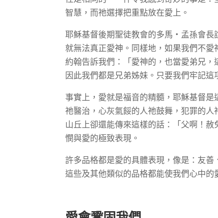
智慧，而祂選擇把重點放在愛上。
耶穌基督後期聖徒教會的多馬・孟孫會長
就無法真正愛神。同樣地，如果我們不愛
約翰告訴我們：「愛神的，也當愛弟兄，
因此我們都是兄弟姊妹。只要我們牢記這
事實上，愛就是福音的精髓，耶穌基督是
祂醫治，心灰氣餒的人祂鼓舞，犯罪的人
山丘上卻還能傳來這樣的話：「父啊！赦
憫與愛的極致表現。
許多品格都是愛的具體表現，像是：友善
這些及其他類似的品格都能使我們心中的
愛會鞏固我們