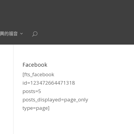
興的福音
Facebook
[fts_facebook
id=123472664471318
posts=5
posts_displayed=page_only
type=page]