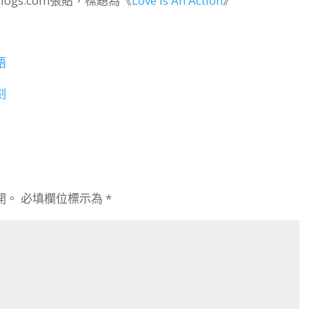
blogs.com張貼，標題為《
Love Is An Action
》
語
刻
開。
必填欄位標示為
*