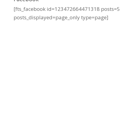
[fts_facebook id=123472664471318 posts=5
posts_displayed=page_only type=page]