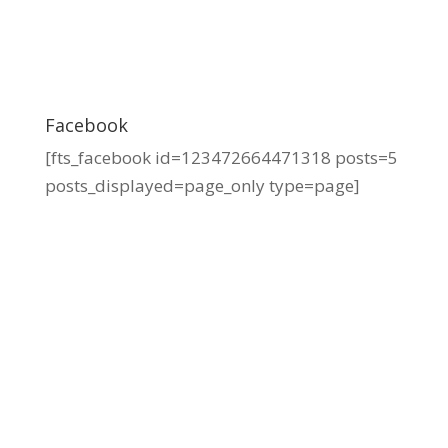
Facebook
[fts_facebook id=123472664471318 posts=5
posts_displayed=page_only type=page]