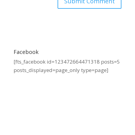
Facebook
[fts_facebook id=123472664471318 posts=5
posts_displayed=page_only type=page]