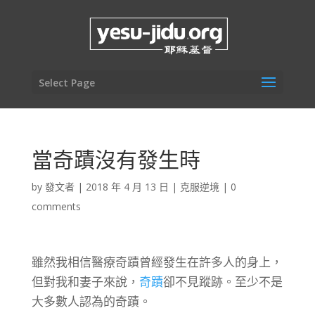
Select Page
當奇蹟沒有發生時
by
發文者
|
2018 年 4 月 13 日
|
克服逆境
|
0
comments
雖然我相信醫療奇蹟曾經發生在許多人的身上，
但對我和妻子來說，
奇蹟
卻不見蹤跡。至少不是
大多數人認為的奇蹟。