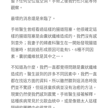
留下任何空位或空洞。手術之後我們也只能等待
觀察。
最壞的消息還是來臨了。
手術醫生曾經看過這樣的腸道阻塞。他很確定這
樣的腸道阻塞是由囊狀纖維造成的。我們沒有感
到意外；我妻子的婦產科醫生在一開始發現腸道
阻塞時，就說過形成原因可能有5、6種不同因
素，囊狀纖維就是其中之一。
不知道為什麼，我們一直都覺得問題是囊狀纖維
造成的。醫生談到的許多不同因素中，我們一直
都在找這方面的資料。所以雖然聽到這消息時我
們並不驚訝，但這孩童疾病並沒有治癒的方法，
現實仍然使我們感到震驚。手術醫生接著解釋，
這種疾病常見於北歐血統中，或是像猶太人這樣
隔絕的團體中也很常見。