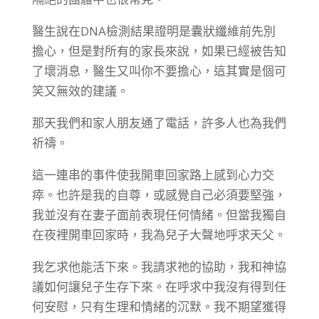
醫生說在DNA檢測結果證明是囊狀纖維前先別
擔心，但是對所有的家長來說，如果已經被告知
了壞消息，醫生又叫你不要擔心，這其實是個可
笑又無效的建議。
那天我們和家人朋友通了電話，許多人也為我們
祈禱。
這一連串的事件使我開車回家路上感到心力交
瘁。也許是我的自尊，或感覺自己必須要堅強，
我並沒有在妻子面前表現任何情緒。但當我獨自
在夜裡開車回家時，我為兒子大聲地呼求天父。
我乞求他能活下來。我請求祂的協助，我和神協
議如何讓兒子生存下來。在呼求中我沒有得到任
何安慰，只有生理和情緒的沉默。我不期望獲得