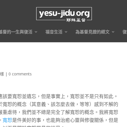
基督的一生與復活
福音生活
為基督見證的經文
復
榜樣
|
0 comments
應該要寬恕並遺忘，但是事實上，寬恕並不是只有如此。
於寬恕的概念（其意義、該怎麼去做，等等）感到不解的
嚴重虐待，我們並不總是完全了解寬恕的概念。我將寬恕
。
寬恕
是件美好的事，也能夠治癒心靈與修復關係，但是