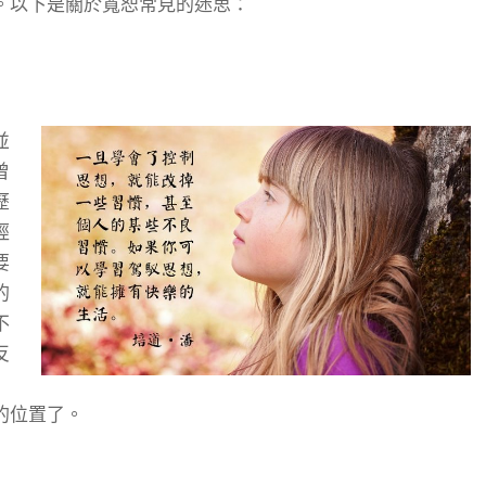
。以下是關於寬恕常見的迷思：
並
曾
歷
經
要
的
不
反
的位置了。