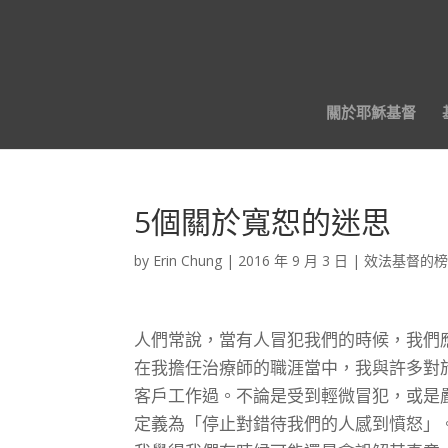
關於耶穌基督
5個關於寬恕的迷思
by
Erin Chung
|
2016 年 9 月 3 日
|
效法基督的
人們常說，當有人冒犯我們的時候，我們
在我擔任治療師的職涯當中，我與許多對
客戶工作過。不論是受到輕微冒犯，或是
定義為「停止對錯待我們的人感到憤怒」