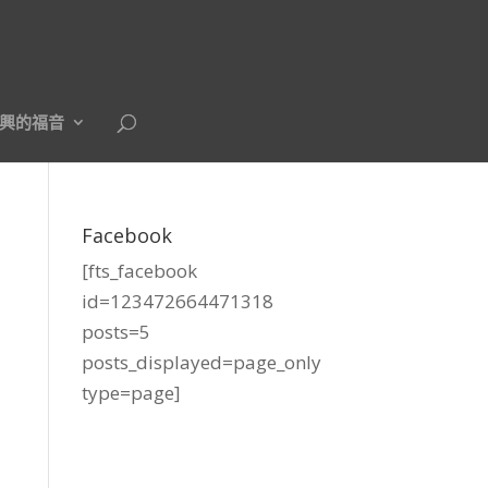
興的福音
Facebook
[fts_facebook
id=123472664471318
posts=5
posts_displayed=page_only
type=page]