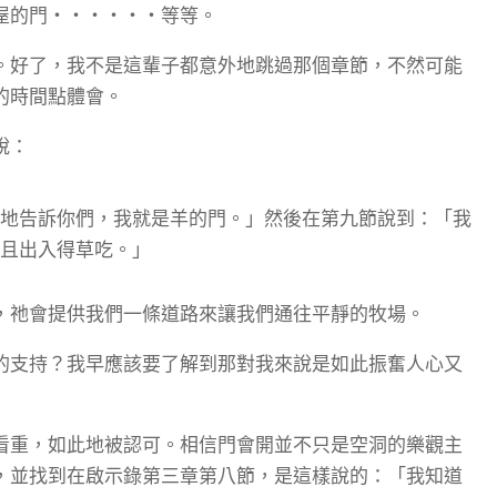
屋的門‧‧‧‧‧‧等等。
。好了，我不是這輩子都意外地跳過那個章節，不然可能
的時間點體會。
說：
在地告訴你們，我就是羊的門。」然後在第九節說到：「我
並且出入得草吃。」
，祂會提供我們一條道路來讓我們通往平靜的牧場。
的支持？我早應該要了解到那對我來說是如此振奮人心又
看重，如此地被認可。相信門會開並不只是空洞的樂觀主
，並找到在啟示錄第三章第八節，是這樣說的：「我知道