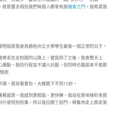
，就是要去相信我們每個人都會有扇
機會之門
。我希望我
證明這是我身為猶他州立大學學生最後一個正常的日子。
嚴寒走在去校園的山路上。當我到了之後，我會整天上
心運動。我的行程並不讓人討厭，但同時也看起來不是那
好預測
祈禱。我背著書包，大概跪下不到15秒。
滿著感恩。我感到更輕盈、更快樂，我站在原地幾秒來探
到什麼特別的事，所以我拉開了前門，興奮地走上那走第