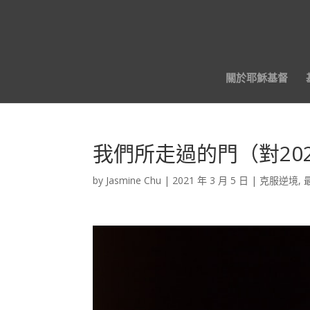
關於耶穌基督
我們所走過的門（對20
by
Jasmine Chu
|
2021 年 3 月 5 日
|
克服逆境
,