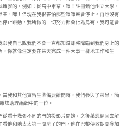
就造就的，例如：從高中畢業，嗶！註冊猶他州立大學，
畢業，嗶！但現在我很害怕那些嗶嗶聲會停止。再也沒有
地停止跳動。我所做的一切努力都會化為烏有，我可能會
我跟我自己說我們不會一直都知道即將降臨到我們身上的
醒，你就像注定要在某天完成一件大事一樣地工作和生
，當我和其他實習生準備要離開時，我們參與了萊恩・簡
會雜誌助理編輯中的一位。
們從看十幾張不同的門的投影片開始，之後萊恩倒回去解
在看他和她太太第一間房子的門，他在巴黎傳教期間參加