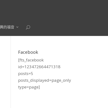
興的福音
Facebook
[fts_facebook
id=123472664471318
posts=5
posts_displayed=page_only
type=page]