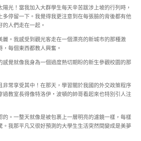
太陽光！當我加入大群學生每天辛苦跋涉上坡的行列時，
上多停留一下。我覺得我更注意到在每張臉的背後都有他
好的人們走在一起。
美麗。我感受到觀光客走在一個漂亮的新城市的那種激
時，每個東西都教人興奮。
的感覺就像我身為一個過度熱切期盼的新生參觀校園的那
且非常享受其中！在那天，學習關於我國的外交政策程序
穿過教室長得像特洛伊・波頓的帥哥看起來也特別引人注
認的。一整天就像是被包裹上一層明亮的濾鏡一樣，每樣
驚。我那平凡又很好預測的大學生生活突然間變成是美夢