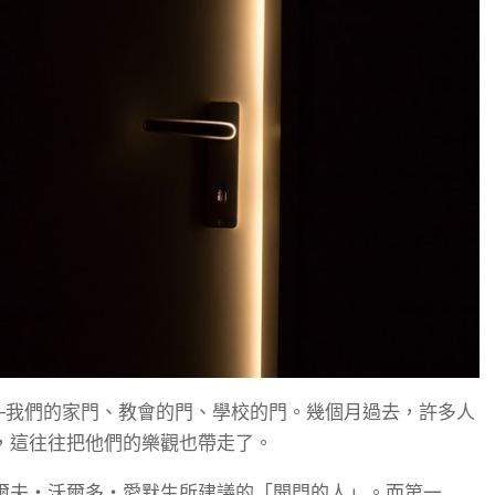
─我們的家門、教會的門、學校的門。幾個月過去，許多人
，這往往把他們的樂觀也帶走了。
爾夫・沃爾多・愛默生所建議的「開門的人」。而第一