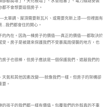
頭卻都腐壞了，天花板塌了、水管阻塞了、電力線路安裝
你都不會想要這個房子。
──太單調、屋頂需要新瓦片、或需要充新上漆──但裡面有
房…我們都會住的開心。
子的內在。因為一棟房子的價值──真正的價值──都取決於
感受。房子是被建來保護我們不受暴風雨侵襲的地方，也
的房子也很棒，但房子應該是一個保護我們、遮蔽我們的
、天氣和其他因素改變──就像我們一樣，但房子的架構卻
重要。
神的孩子的我們都一樣有價值。包覆我們的外殼真的不重