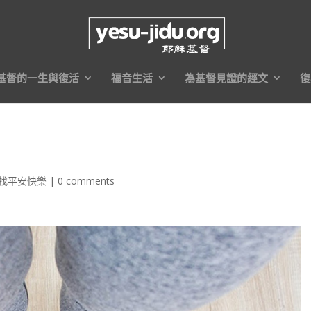
基督的一生與復活
福音生活
為基督見證的經文
復
找平安快樂
|
0 comments