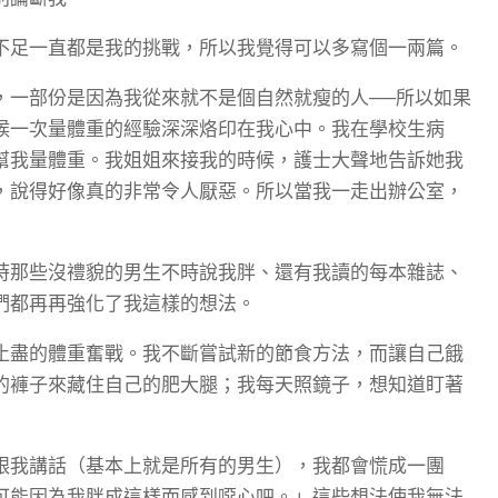
不足一直都是我的挑戰，所以我覺得可以多寫個一兩篇。
，一部份是因為我從來就不是個自然就瘦的人──所以如果
候一次量體重的經驗深深烙印在我心中。我在學校生病
幫我量體重。我姐姐來接我的時候，護士大聲地告訴她我
，說得好像真的非常令人厭惡。所以當我一走出辦公室，
時那些沒禮貌的男生不時說我胖、還有我讀的每本雜誌、
們都再再強化了我這樣的想法。
止盡的體重奮戰。我不斷嘗試新的節食方法，而讓自己餓
的褲子來藏住自己的肥大腿；我每天照鏡子，想知道盯著
跟我講話（基本上就是所有的男生），我都會慌成一團
可能因為我胖成這樣而感到噁心吧。」這些想法使我無法