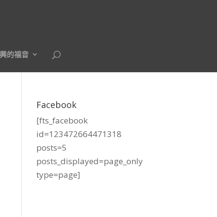
興的福音
Facebook
[fts_facebook
id=123472664471318
posts=5
posts_displayed=page_only
type=page]